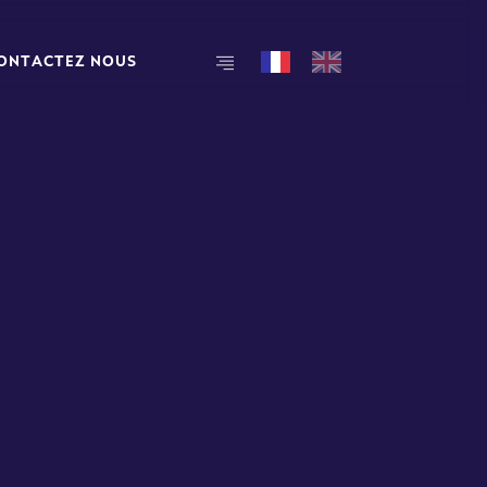
O
N
T
A
C
T
E
Z
N
O
U
S
O
N
T
A
C
T
E
Z
N
O
U
S