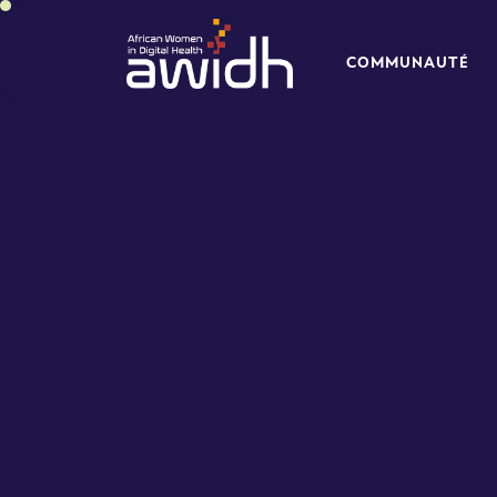
C
O
M
M
U
N
A
U
T
É
C
O
M
M
U
N
A
U
T
É